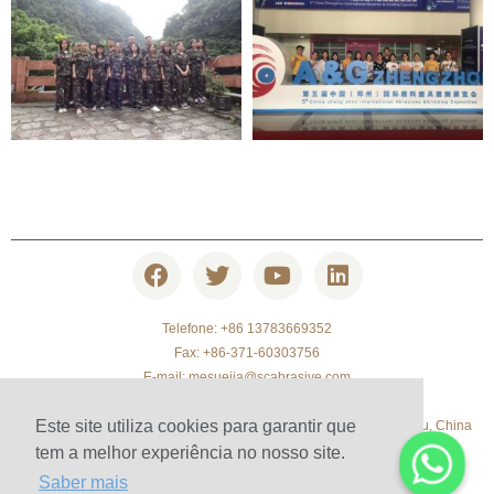
Telefone: +86 13783669352
Fax: +86-371-60303756
E-mail:
mesuejia@scabrasive.com
TEL: +86 371-63315769
Este site utiliza cookies para garantir que
Sala 1903, Yaxin Times Square, Songshan South Road, Zhengzhou, China
tem a melhor experiência no nosso site.
Saber mais
© 2010-2020 Henan Sicheng Abrasives Tech Co., Ltd.