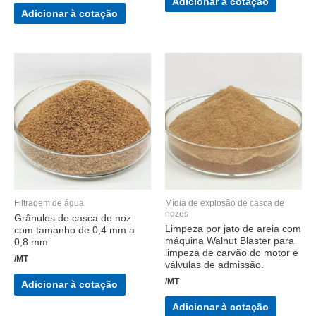
Adicionar à cotação
Adicionar à cotação
Filtragem de água
Mídia de explosão de casca de
nozes
Grânulos de casca de noz
Limpeza por jato de areia com
com tamanho de 0,4 mm a
máquina Walnut Blaster para
0,8 mm
limpeza de carvão do motor e
/MT
válvulas de admissão.
/MT
Adicionar à cotação
Adicionar à cotação