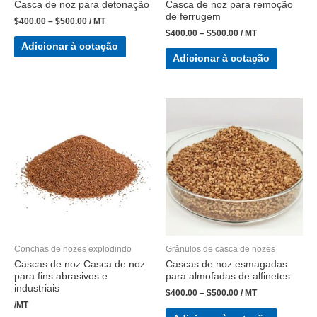
Casca de noz para detonação
Casca de noz para remoção
de ferrugem
$
400.00
–
$
500.00
/ MT
$
400.00
–
$
500.00
/ MT
Adicionar à cotação
Adicionar à cotação
Conchas de nozes explodindo
Grânulos de casca de nozes
Cascas de noz Casca de noz
Cascas de noz esmagadas
para fins abrasivos e
para almofadas de alfinetes
industriais
$
400.00
–
$
500.00
/ MT
/MT